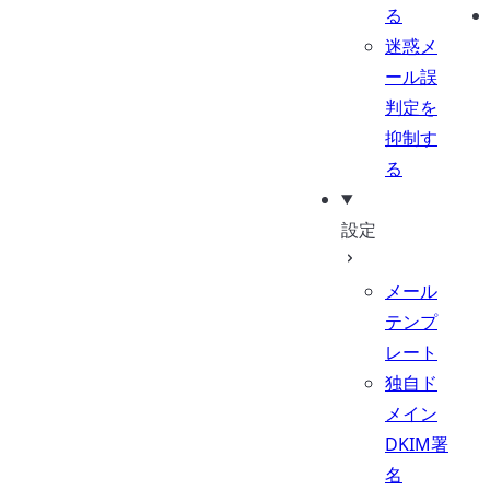
る
迷惑メ
ール誤
判定を
抑制す
る
設定
メール
テンプ
レート
独自ド
メイン
DKIM署
名