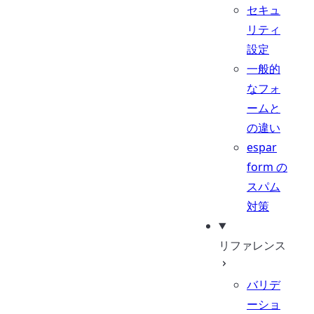
セキュ
リティ
設定
一般的
なフォ
ームと
の違い
espar
form の
スパム
対策
リファレンス
バリデ
ーショ