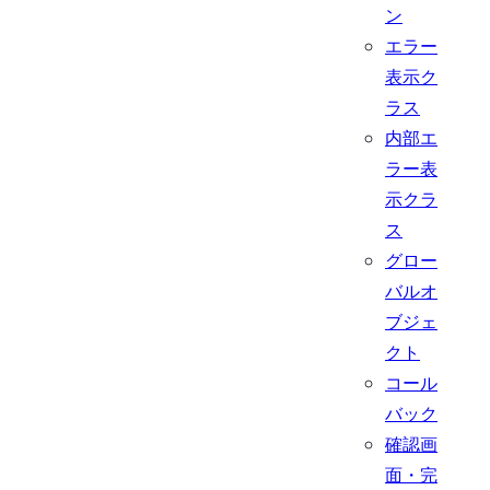
ン
エラー
表示ク
ラス
内部エ
ラー表
示クラ
ス
グロー
バルオ
ブジェ
クト
コール
バック
確認画
面・完