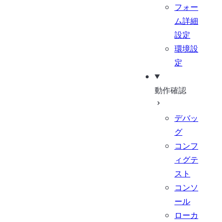
フォー
ム詳細
設定
環境設
定
動作確認
デバッ
グ
コンフ
ィグテ
スト
コンソ
ール
ローカ