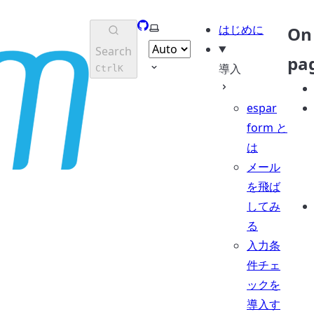
GitHub
Select theme
はじめに
On 
Search
pa
導入
Ctrl
K
espar
form と
は
メール
を飛ば
してみ
る
入力条
件チェ
ックを
導入す