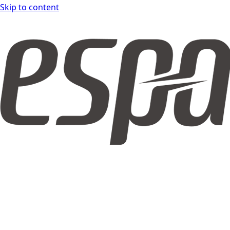
Skip to content
espar form DOCS