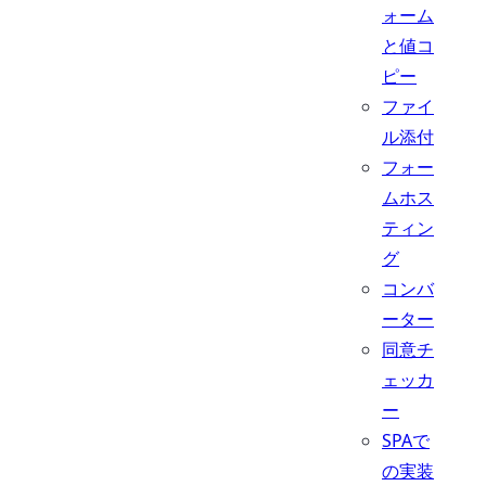
ォーム
と値コ
ピー
ファイ
ル添付
フォー
ムホス
ティン
グ
コンバ
ーター
同意チ
ェッカ
ー
SPAで
の実装