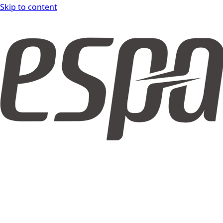
Skip to content
espar form DOCS