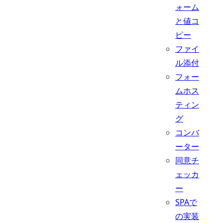
ォーム
と値コ
ピー
ファイ
ル添付
フォー
ムホス
ティン
グ
コンバ
ーター
同意チ
ェッカ
ー
SPAで
の実装