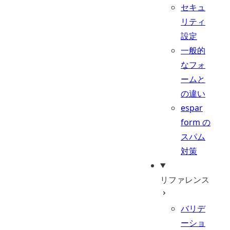
セキュ
リティ
設定
一般的
なフォ
ームと
の違い
espar
form の
スパム
対策
リファレンス
バリデ
ーショ