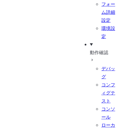
フォー
ム詳細
設定
環境設
定
動作確認
デバッ
グ
コンフ
ィグテ
スト
コンソ
ール
ローカ