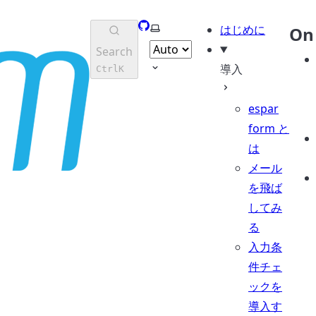
GitHub
Select theme
はじめに
On 
Search
導入
Ctrl
K
espar
form と
は
メール
を飛ば
してみ
る
入力条
件チェ
ックを
導入す