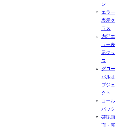
ン
エラー
表示ク
ラス
内部エ
ラー表
示クラ
ス
グロー
バルオ
ブジェ
クト
コール
バック
確認画
面・完