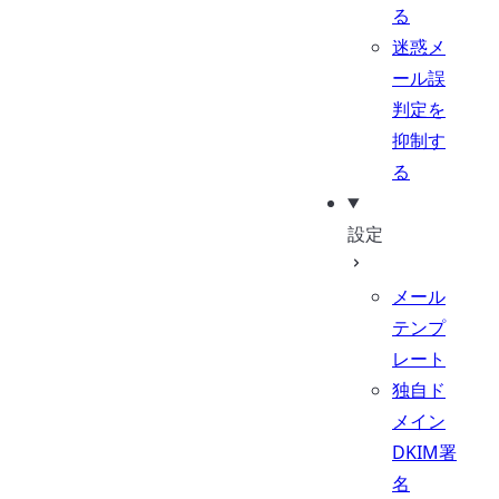
る
迷惑メ
ール誤
判定を
抑制す
る
設定
メール
テンプ
レート
独自ド
メイン
DKIM署
名